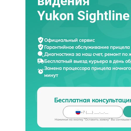
видения
Yukon Sightlin
Официальный сервис
Гарантийное обслуживание
прицела 
Диагностика за наш счет,
ремонт по
Бесплатный выезд курьера
в день о
Замена процессора прицела ночног
минут
Бесплатная консультаци
Нажимая на кнопку "Оставить заявку" Вы соглашает