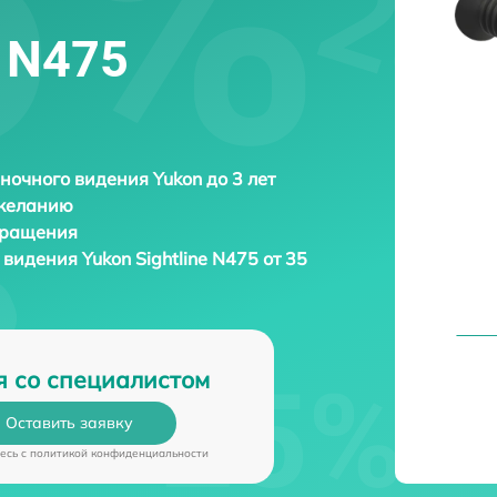
e N475
ночного видения Yukon до 3 лет
 желанию
бращения
о видения
Yukon Sightline N475 от 35
я со специалистом
Оставить заявку
есь c
политикой конфиденциальности