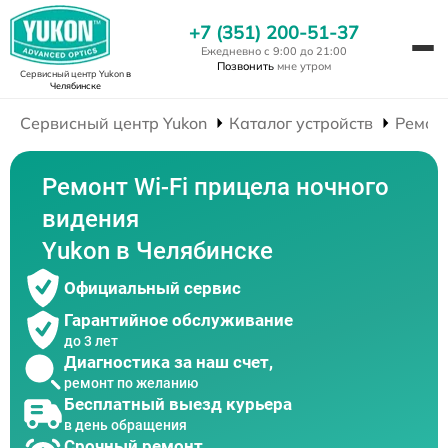
+7 (351) 200-51-37
Ежедневно с 9:00 до 21:00
Позвонить
мне утром
Сервисный центр Yukon
в
Челябинске
Сервисный центр Yukon
Каталог устройств
Ремон
Ремонт Wi-Fi прицела ночного
видения
Yukon в Челябинске
Официальный сервис
Гарантийное обслуживание
до 3 лет
Диагностика за наш счет,
ремонт по желанию
Бесплатный выезд курьера
в день обращения
Срочный ремонт