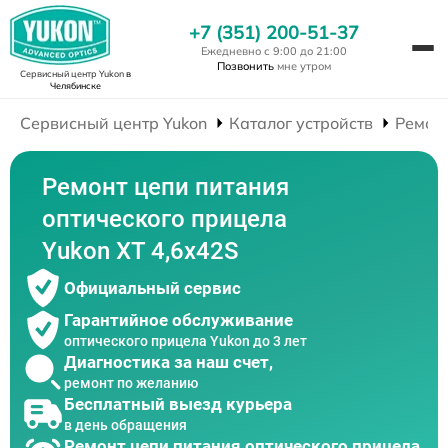
+7 (351) 200-51-37
Ежедневно с 9:00 до 21:00
Позвонить
мне утром
Сервисный центр Yukon
в
Челябинске
Сервисный центр Yukon
Каталог устройств
Ремон
Ремонт цепи питания
оптического прицела
Yukon XT 4,6x42S
Официальный сервис
Гарантийное обслуживание
оптического прицела Yukon до 3 лет
Диагностика за наш счет,
ремонт по желанию
Бесплатный выезд курьера
в день обращения
Ремонт цепи питания оптического прицела