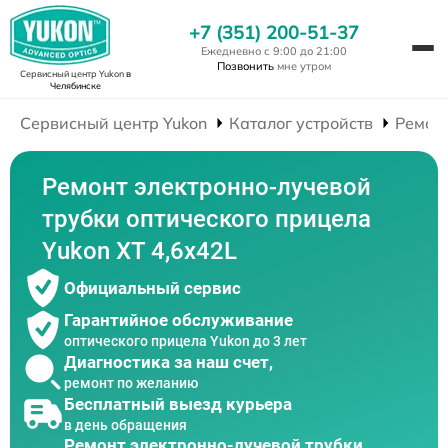
+7 (351) 200-51-37
Ежедневно с 9:00 до 21:00
Позвонить
мне утром
Сервисный центр Yukon
в
Челябинске
Сервисный центр Yukon
Каталог устройств
Ремон
Ремонт электронно-лучевой
трубки оптического прицела
Yukon XT 4,6x42L
Официальный сервис
Гарантийное обслуживание
оптического прицела Yukon до 3 лет
Диагностика за наш счет,
ремонт по желанию
Бесплатный выезд курьера
в день обращения
Ремонт электронно-лучевой трубки